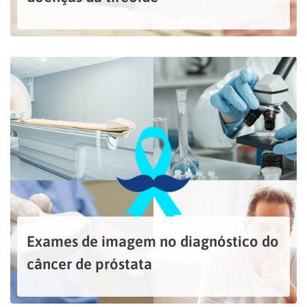
Caroços, inchaços, dores na região do pescoço ou até mesmo alterações no metabolismo, como ganho de peso e cansaço, podem ser sinais de doenças na tireoide. Localizada superficialmente na parte...
LEIA MAIS
Exames de imagem no diagnóstico do
câncer de próstata
O diagnóstico do câncer de próstata é o primeiro passo para o tratamento e a cura. Nesta etapa, o tempo é um elemento fundamental, já que o diagnóstico precoce aumenta...