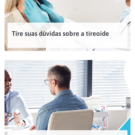
Tire suas dúvidas sobre a tireoide
Localizada na altura do pescoço, a tireoide é uma glândula que fica na frente dos anéis da traqueia. Em forma de H ou de um escudo, ela consiste num istmo...
LEIA MAIS