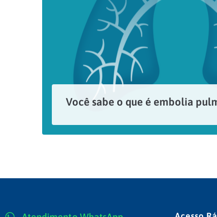
Você sabe o que é embolia pul
Também conhecida como tromboembolismo pulmonar (TEP), a embolia pulmonar ocorre quando há a migração de um coágulo (êmbolo) para o pulmão. Trata-se de uma condição potencialmente grave, que pode causar...
LEIA MAIS
Acesso R
Atendimento WhatsApp