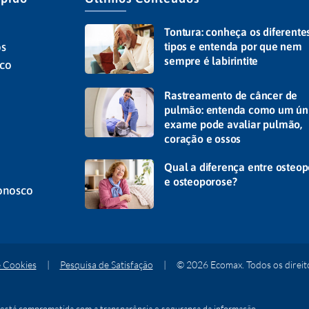
Tontura: conheça os diferente
s
tipos e entenda por que nem
sempre é labirintite
ico
Rastreamento de câncer de
pulmão: entenda como um ún
exame pode avaliar pulmão,
coração e ossos
Qual a diferença entre osteop
e osteoporose?
onosco
e Cookies
|
Pesquisa de Satisfação
| © 2026 Ecomax. Todos os direito
tá comprometida com a transparência e segurança da informação.