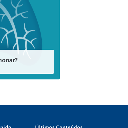
monar?
ápido
Últimos Conteúdos