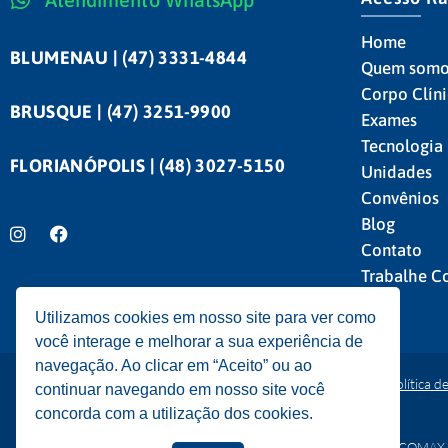
Home
BLUMENAU | (47) 3331-4844
Quem somo
Corpo Clín
BRUSQUE | (47) 3251-9900
Exames
Tecnologia
FLORIANÓPOLIS | (48) 3027-5150
Unidades
Convênios
Blog
Contato
Trabalhe C
Utilizamos cookies em nosso site para ver como
você interage e melhorar a sua experiência de
navegação. Ao clicar em “Aceito” ou ao
Política de Privacidade
|
Política d
continuar navegando em nosso site você
concorda com a utilização dos cookies.
A ECOMAX es