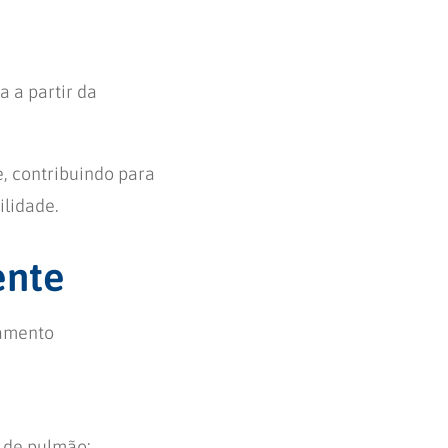
a a partir da
e, contribuindo para
ilidade.
ente
eamento
r de pulmão;