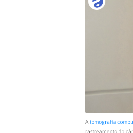
A
tomografia compu
rastreamento do cân