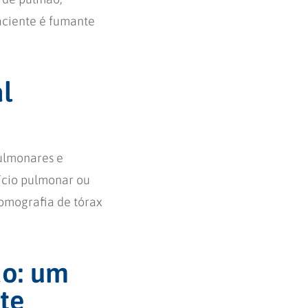
aciente é fumante
l
pulmonares e
tício pulmonar ou
omografia de tórax
ão: um
te