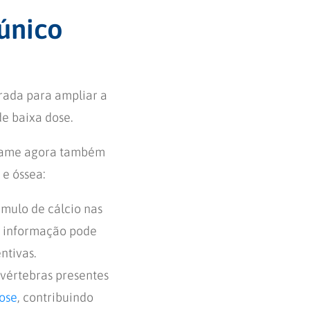
único
rada para ampliar a
de baixa dose.
 exame agora também
 e óssea:
cúmulo de cálcio nas
sa informação pode
ntivas.
 vértebras presentes
ose
, contribuindo