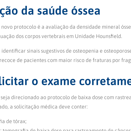
ação da saúde óssea
 novo protocolo é a avaliação da densidade mineral ósse
uação dos corpos vertebrais em Unidade Hounsfield.
 identificar sinais sugestivos de osteopenia e osteoporos
ecoce de pacientes com maior risco de fraturas por frag
icitar o exame corretam
 seja direcionado ao protocolo de baixa dose com rastr
ado, a solicitação médica deve conter:
a de tórax;
a: tomografia de baixa dose para rastreamento de cânce