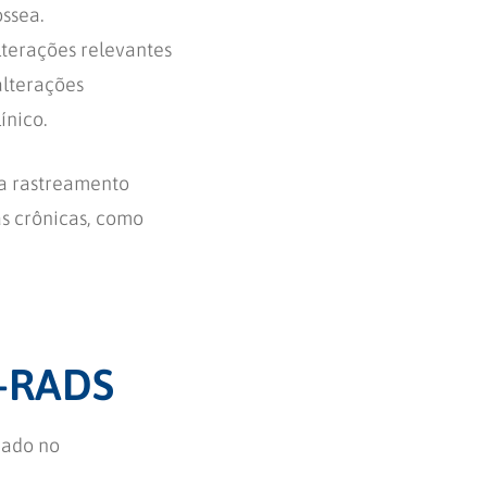
óssea.
alterações relevantes
alterações
ínico.
ra rastreamento
s crônicas, como
g-RADS
zado no