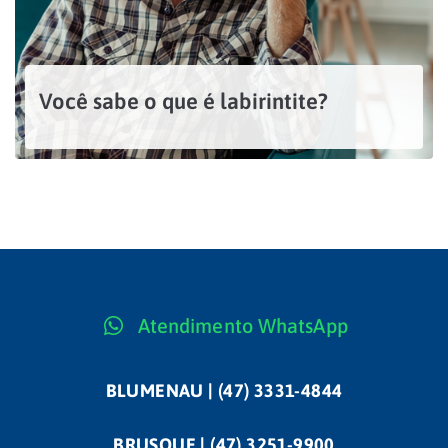
Você sabe o que é labirintite?
A labirintite é uma inflamação no labirinto, um órgão localizado dentro da orelha interna, responsável pelas funções de equilíbrio e audição no corpo humano. Quando inflamado, ele pode causar a...
LEIA MAIS
Atendimento WhatsApp
BLUMENAU | (47) 3331-4844
BRUSQUE | (47) 3251-9900