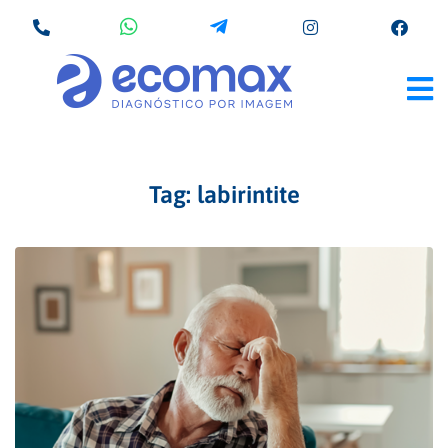
Tag:
labirintite