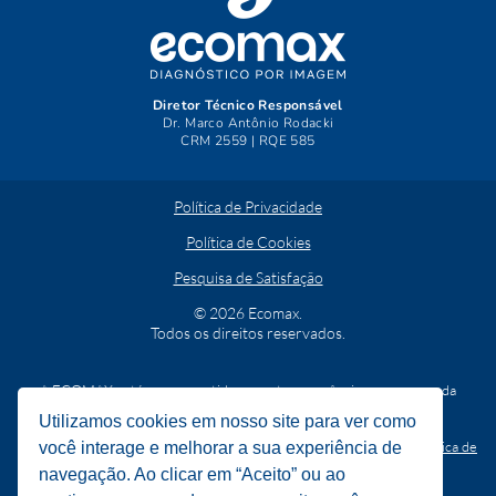
Diretor Técnico Responsável
Dr. Marco Antônio Rodacki
CRM 2559 | RQE 585
Política de Privacidade
Política de Cookies
Pesquisa de Satisfação
© 2026 Ecomax.
Todos os direitos reservados.
A ECOMAX está comprometida com a transparência e segurança da
informação.
Utilizamos cookies em nosso site para ver como
O usuário pode requerer quaisquer dos seus direitos
(
item 8 da Política de
você interage e melhorar a sua experiência de
Privacidade
)
mediante solicitação escrita a ser direcionada ao e-
navegação. Ao clicar em “Aceito” ou ao
mail:
ecomax_lgpd@ecomax-
cdi.com.br