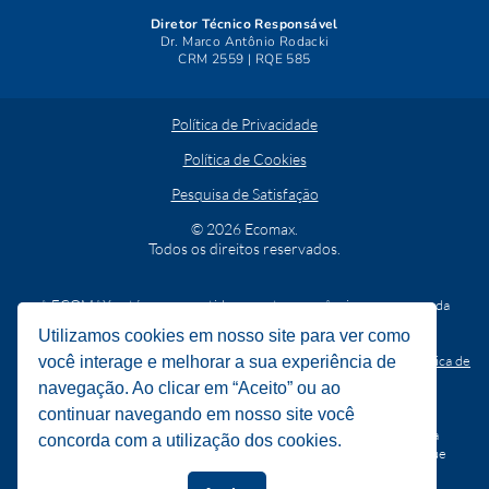
Diretor Técnico Responsável
Dr. Marco Antônio Rodacki
CRM 2559 | RQE 585
Política de Privacidade
Política de Cookies
Pesquisa de Satisfação
© 2026 Ecomax.
Todos os direitos reservados.
A ECOMAX está comprometida com a transparência e segurança da
informação.
Utilizamos cookies em nosso site para ver como
O usuário pode requerer quaisquer dos seus direitos
(
item 8 da Política de
você interage e melhorar a sua experiência de
Privacidade
)
mediante solicitação escrita a ser direcionada ao e-
navegação. Ao clicar em “Aceito” ou ao
mail:
ecomax_lgpd@ecomax-
cdi.com.br
continuar navegando em nosso site você
A ECOMAX se reserva o direito de solicitar, a qualquer tempo, a
concorda com a utilização dos cookies.
comprovação da identidade do titular por qualquer meio que julgue
necessário.