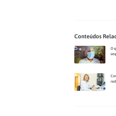
Conteúdos Rela
O q
seq
Co
rad