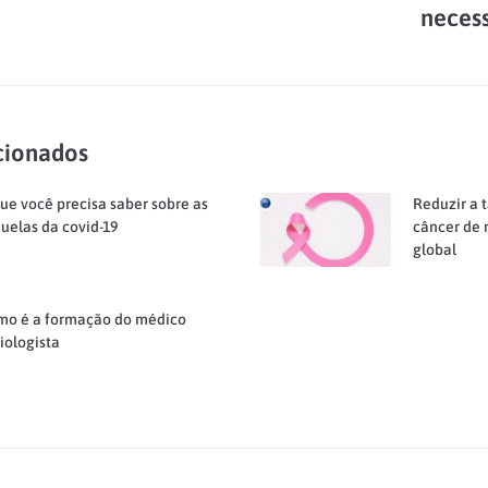
neces
cionados
ue você precisa saber sobre as
Reduzir a 
uelas da covid-19
câncer de
global
mo é a formação do médico
iologista