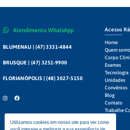
Acesso R
Atendimento WhatsApp
Home
BLUMENAU | (47) 3331-4844
Quem somo
Corpo Clín
BRUSQUE | (47) 3251-9900
Exames
Tecnologia
FLORIANÓPOLIS | (48) 3027-5150
Unidades
Convênios
Blog
Contato
Trabalhe C
Utilizamos cookies em nosso site para ver como
você interage e melhorar a sua experiência de