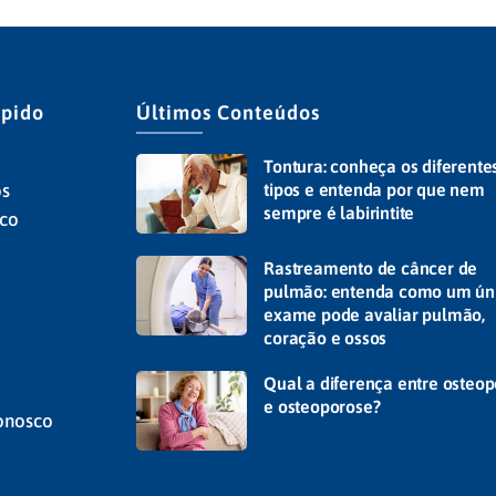
ápido
Últimos Conteúdos
Tontura: conheça os diferente
s
tipos e entenda por que nem
sempre é labirintite
ico
Rastreamento de câncer de
pulmão: entenda como um ún
exame pode avaliar pulmão,
coração e ossos
Qual a diferença entre osteop
e osteoporose?
onosco