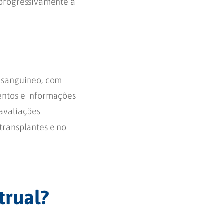
 progressivamente à
o sanguíneo, com
entos e informações
avaliações
 transplantes e no
trual?