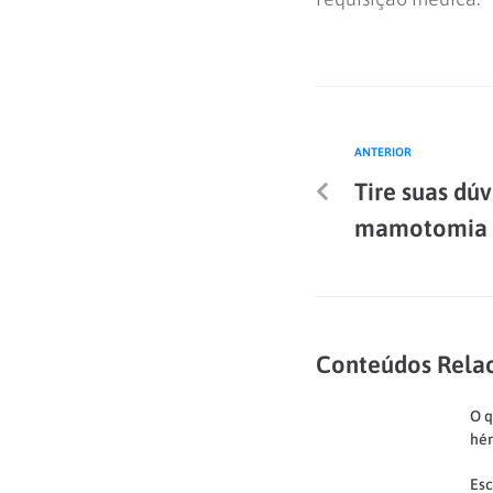
ANTERIOR
Tire suas dúv
mamotomia
Conteúdos Rela
O q
hér
Esc