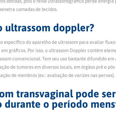
ns obtidas, pois o feixe ultrassonográfico perde energia
penetra camadas de tecidos.
o ultrassom doppler?
o específico do aparelho de ultrassom para avaliar flux
u em gráficos. Por isso, o ultrassom Doppler contém elem
rassom convencional. Tem seu uso bastante difundido em 
iação de tumores em diversos locais, em órgãos pré e pós
zação de membros (ex.: avaliação de varizes nas pernas).
som transvaginal pode ser
o durante o período mens