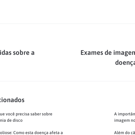
idas sobre a
Exames de imagem
doença
cionados
ue você precisa saber sobre
A importân
nia de disco
imagem no
oliose: Como esta doença afeta a
Além do c