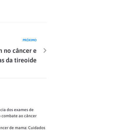
PRÓXIMO
 no câncer e
s da tireoide
cia dos exames de
 combate ao câncer
âncer de mama: Cuidados