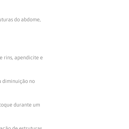
ruturas do abdome,
e rins, apendicite e
u diminuição no
r toque durante um
ação de estruturas