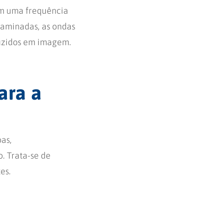
em uma frequência
xaminadas, as ondas
uzidos em imagem.
ara a
as,
. Trata-se de
es.