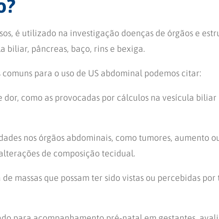
o?
sos, é utilizado na investigação doenças de órgãos e est
 biliar, pâncreas, baço, rins e bexiga.
s comuns para o uso de US abdominal podemos citar:
e dor, como as provocadas por cálculos na vesícula biliar 
idades nos órgãos abdominais, como tumores, aumento o
alterações de composição tecidual.
a de massas que possam ter sido vistas ou percebidas po
do para acompanhamento pré-natal em gestantes, avali