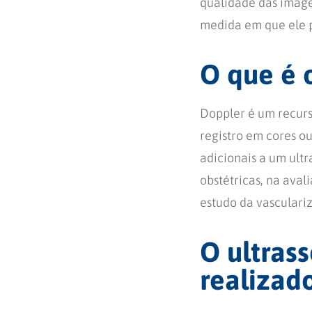
qualidade das image
medida em que ele 
O que é 
Doppler é um recurs
registro em cores o
adicionais a um ult
obstétricas, na aval
estudo da vasculari
O ultras
realizad