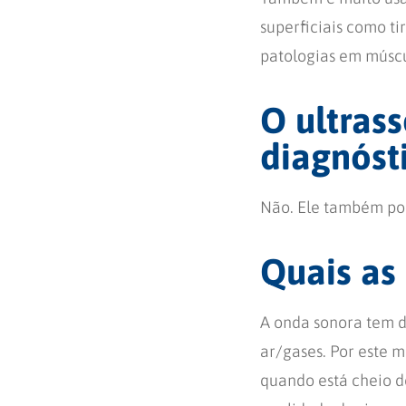
superficiais como ti
patologias em múscu
O ultras
diagnóst
Não. Ele também pod
Quais as
A onda sonora tem d
ar/gases. Por este 
quando está cheio 