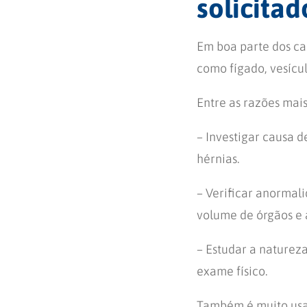
solicitad
Em boa parte dos ca
como fígado, vesícula
Entre as razões mai
– Investigar causa d
hérnias.
– Verificar anormal
volume de órgãos e 
– Estudar a naturez
exame físico.
Também é muito usa