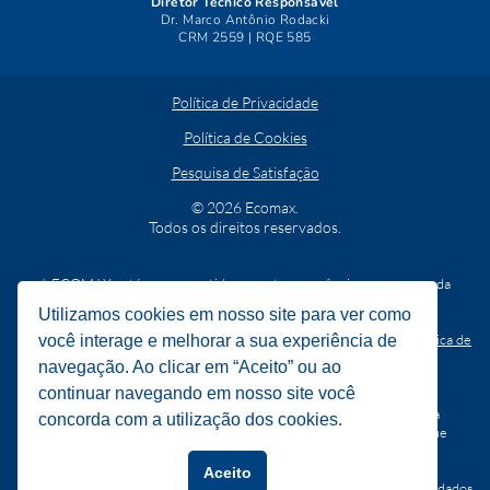
Diretor Técnico Responsável
Dr. Marco Antônio Rodacki
CRM 2559 | RQE 585
Política de Privacidade
Política de Cookies
Pesquisa de Satisfação
© 2026 Ecomax.
Todos os direitos reservados.
A ECOMAX está comprometida com a transparência e segurança da
informação.
Utilizamos cookies em nosso site para ver como
O usuário pode requerer quaisquer dos seus direitos
(
item 8 da Política de
você interage e melhorar a sua experiência de
Privacidade
)
mediante solicitação escrita a ser direcionada ao e-
navegação. Ao clicar em “Aceito” ou ao
mail:
ecomax_lgpd@ecomax-
cdi.com.br
continuar navegando em nosso site você
A ECOMAX se reserva o direito de solicitar, a qualquer tempo, a
concorda com a utilização dos cookies.
comprovação da identidade do titular por qualquer meio que julgue
necessário.
Aceito
Dúvidas, solicitações ou reclamações sobre a coleta ou o uso de seus dados