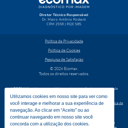
Diretor Técnico Responsável
Dr. Marco Antônio Rodacki
CRM 2559 | RQE 585
Política de Privacidade
Política de Cookies
Pesquisa de Satisfação
© 2026 Ecomax.
Todos os direitos reservados.
A ECOMAX está comprometida com a transparência e segurança da
informação.
Utilizamos cookies em nosso site para ver como
O usuário pode requerer quaisquer dos seus direitos
(
item 8 da Política de
você interage e melhorar a sua experiência de
Privacidade
)
mediante solicitação escrita a ser direcionada ao e-
navegação. Ao clicar em “Aceito” ou ao
mail:
ecomax_lgpd@ecomax-
cdi.com.br
continuar navegando em nosso site você
A ECOMAX se reserva o direito de solicitar, a qualquer tempo, a
concorda com a utilização dos cookies.
comprovação da identidade do titular por qualquer meio que julgue