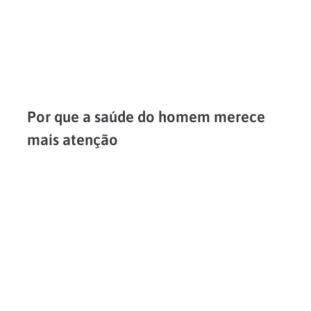
Por que a saúde do homem merece
mais atenção
Você já ouviu falar que mulheres vivem mais do que homens? Mais do que um senso comum, isto é comprovado estatisticamente: no Brasil os homens vivem em média sete anos...
LEIA MAIS