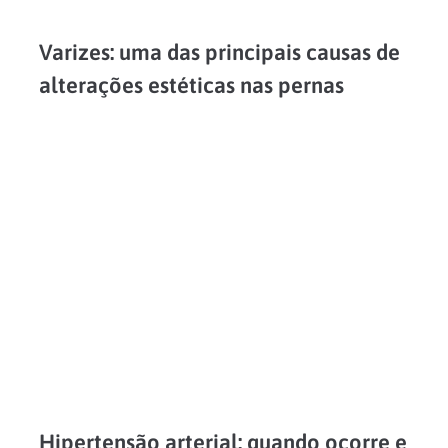
Varizes: uma das principais causas de
alterações estéticas nas pernas
As varizes são veias dilatadas de forma permanente e irreversível, nas quais o sangue tem dificuldade de retornar dos membros inferiores para o coração. Ou seja, elas são a representação...
LEIA MAIS
Hipertensão arterial: quando ocorre e