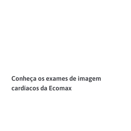
LEIA MAIS
Conheça os exames de imagem
cardíacos da Ecomax
Cuidar da saúde do coração é essencial não apenas para a garantia da vida, mas também para a qualidade dela. Além de manter hábitos saudáveis, é essencial manter um acompanhamento...
LEIA MAIS