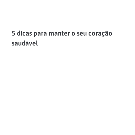
5 dicas para manter o seu coração
saudável
Doenças cardiovasculares são a principal causa de morte no mundo. Segundo dados do Instituto Nacional de Cardiologia (INC), só no Brasil cerca de 30% das mortes são decorrentes de complicações...
LEIA MAIS