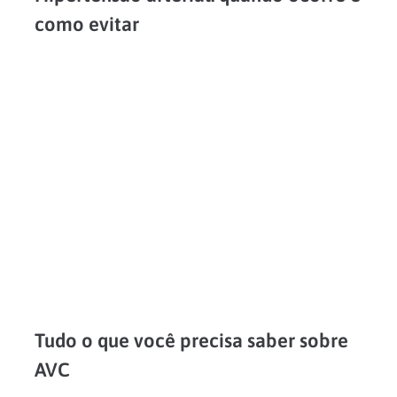
como evitar
A hipertensão arterial ou pressão alta é muitas vezes chamada de uma doença silenciosa. Como não apresenta sintomas tão visíveis, a maioria dos pacientes hipertensos demora até saber que possui...
LEIA MAIS
Tudo o que você precisa saber sobre
AVC
O acidente vascular cerebral (AVC), também conhecido como derrame cerebral, ocorre quando há diminuição da função neurológica provocada por um distúrbio na circulação do sangue no cérebro. Trata-se de um...