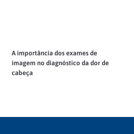
A importância dos exames de
imagem no diagnóstico da dor de
cabeça
A maioria das pessoas já sentiu ou ainda vai ter um episódio de dor de cabeça. Embora seja comum, nem toda dor de cabeça é igual a outra: estima-se que...
LEIA MAIS