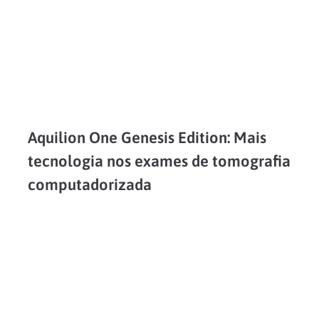
Aquilion One Genesis Edition: Mais
tecnologia nos exames de tomografia
computadorizada
Os exames de tomografia computadorizada da Ecomax contam com mais tecnologia. O Canon Aquilion One Genesis Edition é um novo equipamento que se destaca pela qualidade, rapidez e nitidez de...
LEIA MAIS