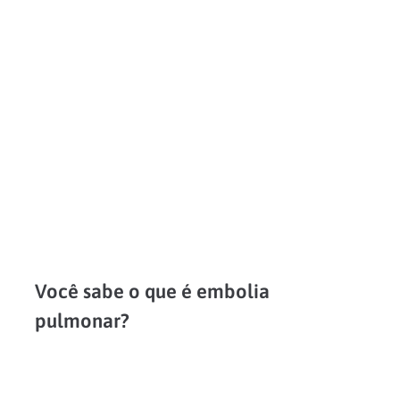
LEIA MAIS
Você sabe o que é embolia
pulmonar?
Também conhecida como tromboembolismo pulmonar (TEP), a embolia pulmonar ocorre quando há a migração de um coágulo (êmbolo) para o pulmão. Trata-se de uma condição potencialmente grave, que pode causar...