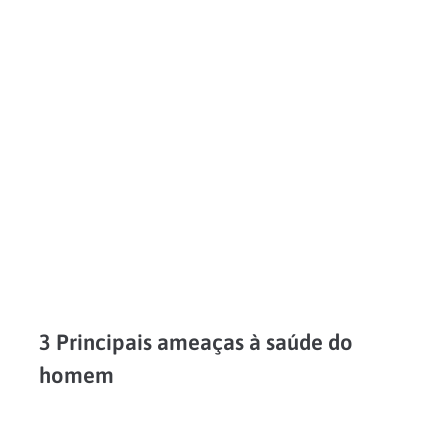
Homens são um público resistente quando o assunto envolve cuidados preventivos com a saúde. Um levantamento do Ministério da Saúde aponta que 31% deles não têm o hábito de fazer...
LEIA MAIS
3 Principais ameaças à saúde do
homem
Para falarmos em medidas para proteger a saúde masculina, em primeiro lugar é preciso entender quais são as principais ameaças à saúde do homem. Mais suscetíveis a mortes violentas, eles...