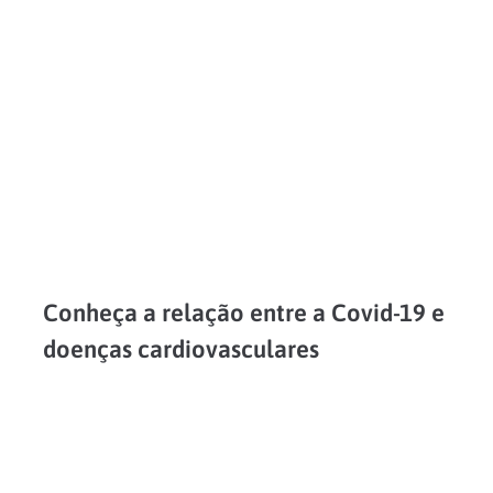
LEIA MAIS
Conheça a relação entre a Covid-19 e
doenças cardiovasculares
O novo coronavírus pode se manifestar de diferentes formas dependendo da pessoa. Desde os primeiros registros da doença causada por ele alguns grupos de risco já foram identificados, como os...
LEIA MAIS