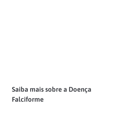
LEIA MAIS
Saiba mais sobre a Doença
Falciforme
Apesar de não ser tão comum ouvir falar sobre a Doença Falciforme, ela é a patologia genética e hereditária mais frequente, tanto no Brasil quanto no mundo. Essa condição pode...
LEIA MAIS