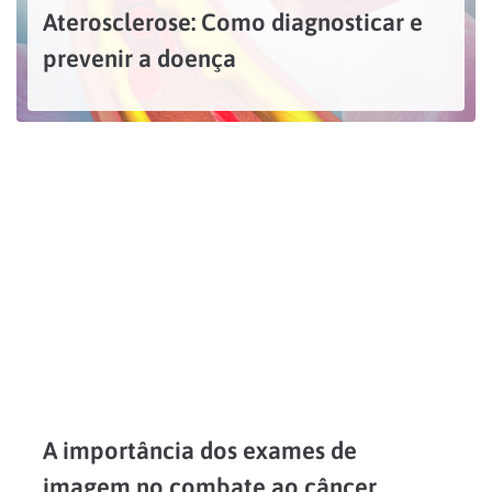
Aterosclerose: Como diagnosticar e
prevenir a doença
A aterosclerose é uma condição que atinge as artérias do corpo, caracterizada pelo acúmulo de placas de gordura, cálcio e outros elementos em suas paredes, podendo ocasionar várias doenças cardiovasculares...
LEIA MAIS
A importância dos exames de
imagem no combate ao câncer