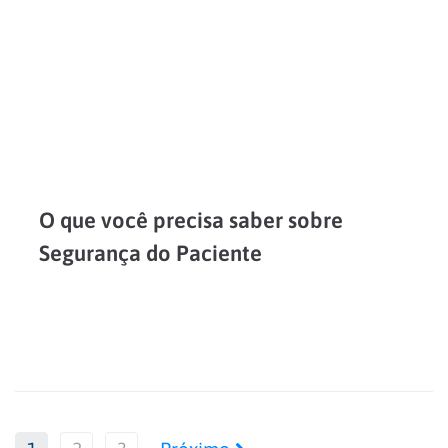
O que você precisa saber sobre
Segurança do Paciente
A segurança do paciente é um compromisso e uma das maiores preocupações da equipe Ecomax. Por isso, gostaríamos de falar sobre isso e orientá-lo sobre cuidados e questionamentos que você...
LEIA MAIS