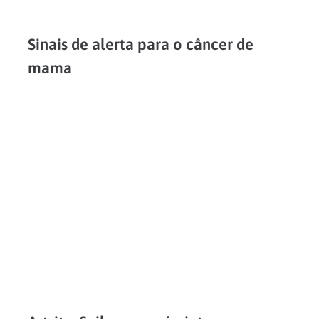
Sinais de alerta para o câncer de
mama
O Outubro Rosa traz consigo o foco na prevenção de doenças femininas, em especial o câncer de mama. Mesmo que ela acometa em sua larga maioria as mulheres, é importante...
LEIA MAIS