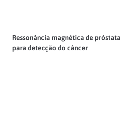
Ressonância magnética de próstata
para detecção do câncer
Manter alguns cuidados com a saúde masculina deve ser um hábito contínuo, inserido na rotina ao longo de todo o ano. Neste sentido, é recomendável realizar exames que possam detectar...
LEIA MAIS