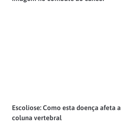
Os exames de imagem são formas de investigação da saúde do corpo, proporcionando uma visão interior de órgãos e estruturas. Tais exames utilizam diferentes recursos para obtenção da imagem, como...
LEIA MAIS
Escoliose: Como esta doença afeta a
coluna vertebral
Calcula-se que mais de 1,6 milhão de brasileiros apresentem o desalinhamento na coluna que é conhecido como escoliose. Esta condição é reconhecida pela curvatura lateral da coluna, desviando o eixo...