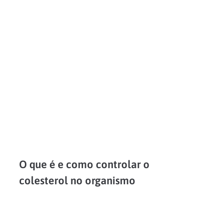
O Alzheimer é uma doença degenerativa que progride com o tempo e que não tem cura. É uma das condições associadas à senilidade, uma vez que é mais frequentemente observada...
LEIA MAIS
O que é e como controlar o
colesterol no organismo
Para manter-se saudável, é importante manter o equilíbrio sobre as funções do nosso organismo e consultar-se regularmente com o médico para ter certeza de que tudo está funcionando perfeitamente. Controlar...