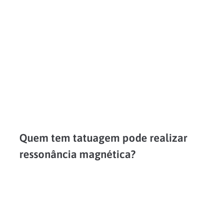
LEIA MAIS
Quem tem tatuagem pode realizar
ressonância magnética?
A ressonância magnética é um dos exames mais modernos de diagnóstico por imagem. Ela permite visualizar em detalhes partes do corpo como ossos, tórax, pulmões, coração ou vasos sanguíneos. Porém,...
LEIA MAIS