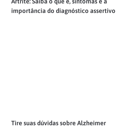
Artrite: Saiba o que é, sintomas e a
importância do diagnóstico assertivo
Conhecida como uma inflamação nas articulações, a artrite é, na verdade, um termo utilizado para fazer referência a várias patologias e não a uma condição específica. Estima-se que existam pelo...
LEIA MAIS
Tire suas dúvidas sobre Alzheimer