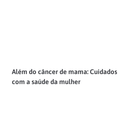
Além do câncer de mama: Cuidados
com a saúde da mulher
Em 19 de outubro se comemora o Dia Mundial de Combate ao Câncer de Mama, que desde os anos 1990 ganhou mais do que apenas um dia, mas sim um...
LEIA MAIS