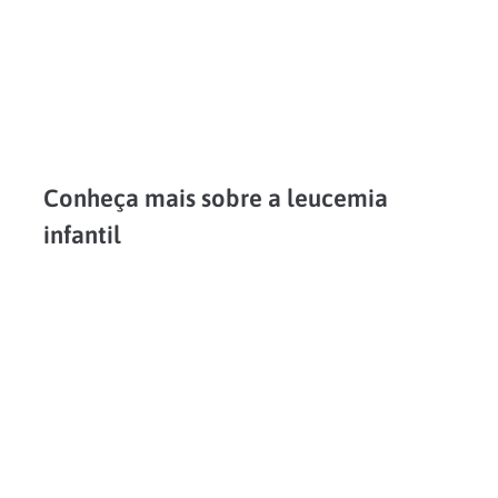
Conheça mais sobre a leucemia
infantil
Se o diagnóstico de câncer em qualquer adulto gera comoção, quando a doença acomete crianças, o impacto é ainda mais forte. A leucemia infantil, também conhecida popularmente como câncer no...
LEIA MAIS